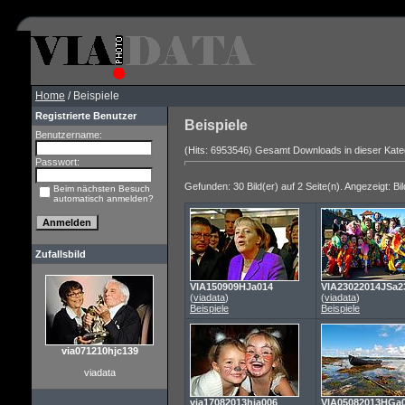
Home
/ Beispiele
Registrierte Benutzer
Beispiele
Benutzername:
(Hits: 6953546) Gesamt Downloads in dieser Kate
Passwort:
Gefunden: 30 Bild(er) auf 2 Seite(n). Angezeigt: Bil
Beim nächsten Besuch
automatisch anmelden?
Zufallsbild
VIA150909HJa014
VIA23022014JSa2
(
viadata
)
(
viadata
)
Beispiele
Beispiele
via071210hjc139
viadata
via17082013hja006
VIA05082013HGa