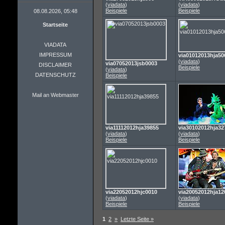
(
viadata
)
(
viadata
)
Beispiele
Beispiele
08.08.2026, 05:48
Startseite
VIADATA
IMPRESSUM
via01012013hja50
(
viadata
)
via07052013jsb0003
DISCLAIMER
Beispiele
(
viadata
)
DATENSCHUTZ
Beispiele
Mail an Webmaster
via11112012hja39855
via30102012hja32
(
viadata
)
(
viadata
)
Beispiele
Beispiele
via22052012hjc0010
via20052012hja12
(
viadata
)
(
viadata
)
Beispiele
Beispiele
1
2
»
Letzte Seite »