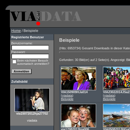
Home
/ Beispiele
Registrierte Benutzer
Beispiele
Benutzername:
(Hits: 6953734) Gesamt Downloads in dieser Kate
Passwort:
Gefunden: 30 Bild(er) auf 2 Seite(n). Angezeigt: Bil
Beim nächsten Besuch
automatisch anmelden?
Zufallsbild
VIA150909HJa014
VIA23022014JSa2
(
viadata
)
(
viadata
)
Beispiele
Beispiele
via15072012hja27702
viadata
via17082013hja006
VIA05082013HGa