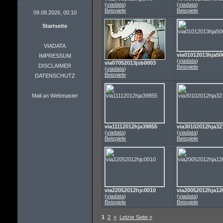
(
viadata
)
(
viadata
)
Beispiele
Beispiele
09.08.2026, 00:10
Startseite
VIADATA
via01012013hja50
IMPRESSUM
(
viadata
)
via07052013jsb0003
DISCLAIMER
Beispiele
(
viadata
)
Beispiele
DATENSCHUTZ
Mail an Webmaster
via11112012hja39855
via30102012hja32
(
viadata
)
(
viadata
)
Beispiele
Beispiele
via22052012hjc0010
via20052012hja12
(
viadata
)
(
viadata
)
Beispiele
Beispiele
1
2
»
Letzte Seite »