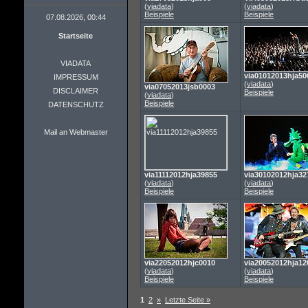
(
viadata
)
(
viadata
)
Beispiele
Beispiele
07.08.2026, 00:44
Startseite
VIADATA
via01012013hja50
IMPRESSUM
(
viadata
)
via07052013jsb0003
DISCLAIMER
Beispiele
(
viadata
)
Beispiele
DATENSCHUTZ
Mail an Webmaster
via11112012hja39855
via30102012hja32
(
viadata
)
(
viadata
)
Beispiele
Beispiele
via22052012hjc0010
via20052012hja12
(
viadata
)
(
viadata
)
Beispiele
Beispiele
1
2
»
Letzte Seite »