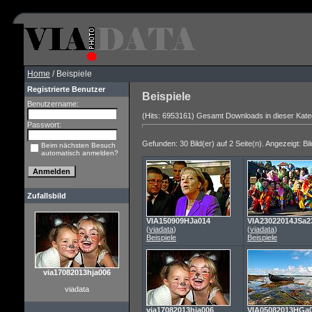
Home
/ Beispiele
Registrierte Benutzer
Beispiele
Benutzername:
(Hits: 6953161) Gesamt Downloads in dieser Kate
Passwort:
Gefunden: 30 Bild(er) auf 2 Seite(n). Angezeigt: Bil
Beim nächsten Besuch
automatisch anmelden?
Zufallsbild
VIA150909HJa014
VIA23022014JSa2
(
viadata
)
(
viadata
)
Beispiele
Beispiele
via17082013hja006
viadata
via17082013hja006
VIA05082013HGa