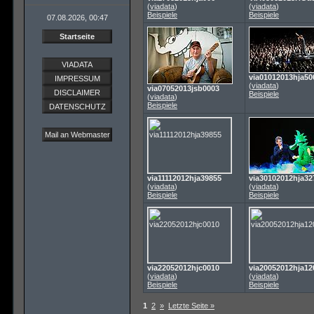
(
viadata
)
(
viadata
)
Beispiele
Beispiele
07.08.2026, 00:47
Startseite
VIADATA
via01012013hja50
IMPRESSUM
(
viadata
)
via07052013jsb0003
DISCLAIMER
Beispiele
(
viadata
)
Beispiele
DATENSCHUTZ
Mail an Webmaster
via11112012hja39855
via30102012hja32
(
viadata
)
(
viadata
)
Beispiele
Beispiele
via22052012hjc0010
via20052012hja12
(
viadata
)
(
viadata
)
Beispiele
Beispiele
1
2
»
Letzte Seite »