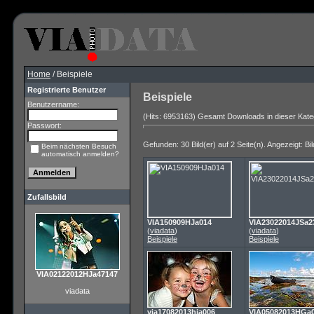
Home
/ Beispiele
Registrierte Benutzer
Beispiele
Benutzername:
(Hits: 6953163) Gesamt Downloads in dieser Kate
Passwort:
Gefunden: 30 Bild(er) auf 2 Seite(n). Angezeigt: Bil
Beim nächsten Besuch
automatisch anmelden?
Zufallsbild
VIA150909HJa014
VIA23022014JSa2
(
viadata
)
(
viadata
)
Beispiele
Beispiele
VIA02122012HJa47147
viadata
via17082013hja006
VIA05082013HGa