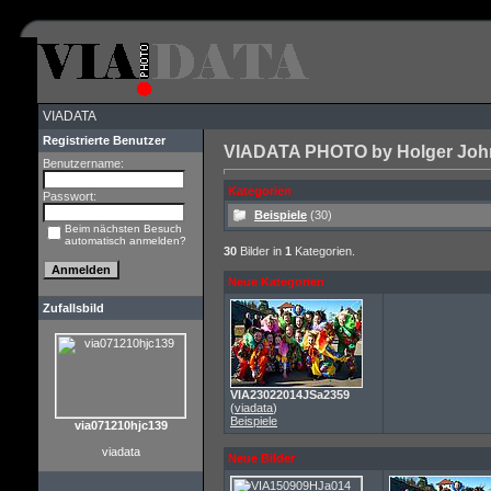
VIADATA
Registrierte Benutzer
VIADATA PHOTO by Holger John 
Benutzername:
Kategorien
Passwort:
Beispiele
(30)
Beim nächsten Besuch
automatisch anmelden?
30
Bilder in
1
Kategorien.
Neue Kategorien
Zufallsbild
VIA23022014JSa2359
(
viadata
)
Beispiele
via071210hjc139
viadata
Neue Bilder