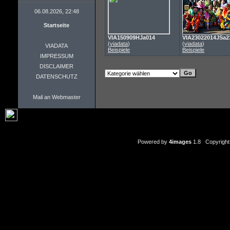
06.08.2026, 22:48
Startseite
VIA150909HJa014
VIA23022014JSa2
(
viadata
)
(
viadata
)
VIADATA
Beispiele
Beispiele
IMPRESSUM
DISCLAIMER
DATENSCHUTZ
Mail an Webmaster
Powered by
4images
1.8 Copyright