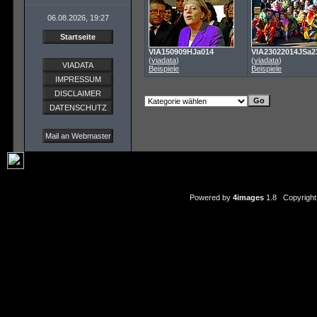
06.08.2026, 19:27
Startseite
VIA150909HJa014
VIA23022014JSa2
(
viadata
)
(
viadata
)
VIADATA
Beispiele
Beispiele
IMPRESSUM
DISCLAIMER
DATENSCHUTZ
Mail an Webmaster
Powered by
4images
1.8 Copyright