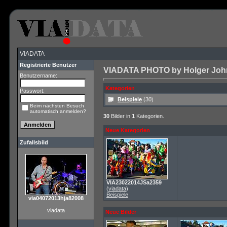
VIADATA
Registrierte Benutzer
VIADATA PHOTO by Holger John 
Benutzername:
Kategorien
Passwort:
Beispiele
(30)
Beim nächsten Besuch
automatisch anmelden?
30
Bilder in
1
Kategorien.
Neue Kategorien
Zufallsbild
VIA23022014JSa2359
(
viadata
)
Beispiele
via04072013hja82008
viadata
Neue Bilder