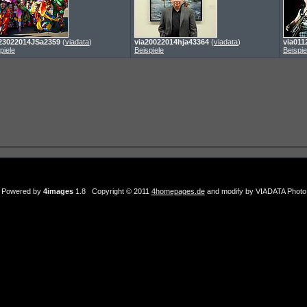
23022014JSa2359
(
viadata
)
via20022014hja43364
(
viadata
)
via011
piele
Beispiele
Beispie
Powered by
4images
1.8 Copyright © 2011
4homepages.de
and modify by VIADATA Photo