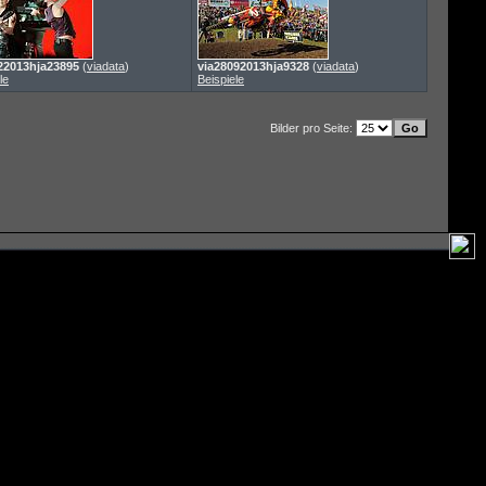
22013hja23895
(
viadata
)
via28092013hja9328
(
viadata
)
le
Beispiele
Bilder pro Seite: