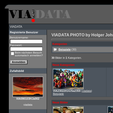
VIADATA
Registrierte Benutzer
VIADATA PHOTO by Holger John 
Benutzername:
Kategorien
Passwort:
Beispiele
(30)
Beim nächsten Besuch
automatisch anmelden?
30
Bilder in
1
Kategorien.
Neue Kategorien
Zufallsbild
VIA23022014JSa2359
(
viadata
)
Beispiele
VIA090103HJa002
Neue Bilder
viadata