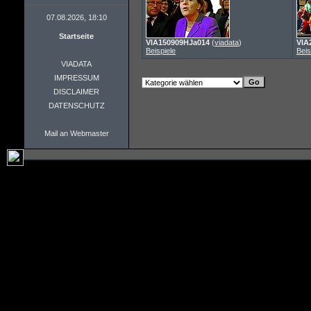
07.08.2026, 18:10
Startseite
VIA150909HJa014
(
viadata
)
VIA
Beispiele
Beis
VIADATA
IMPRESSUM
DISCLAIMER
DATENSCHUTZ
Mail an Webmaster