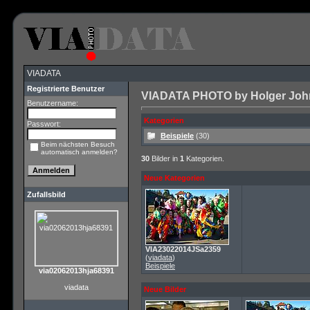
VIADATA
Registrierte Benutzer
VIADATA PHOTO by Holger John 
Benutzername:
Kategorien
Passwort:
Beispiele
(30)
Beim nächsten Besuch
automatisch anmelden?
30
Bilder in
1
Kategorien.
Neue Kategorien
Zufallsbild
VIA23022014JSa2359
(
viadata
)
Beispiele
via02062013hja68391
viadata
Neue Bilder