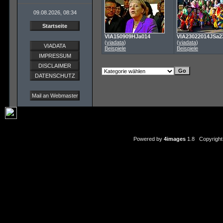
09.08.2026, 08:34
Startseite
VIA150909HJa014
VIA23022014JSa2
(
viadata
)
(
viadata
)
VIADATA
Beispiele
Beispiele
IMPRESSUM
DISCLAIMER
DATENSCHUTZ
Mail an Webmaster
Powered by
4images
1.8 Copyright