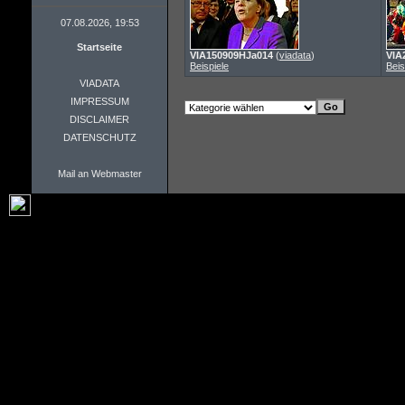
07.08.2026, 19:53
Startseite
VIA150909HJa014
(
viadata
)
VIA
Beispiele
Beis
VIADATA
IMPRESSUM
DISCLAIMER
DATENSCHUTZ
Mail an Webmaster