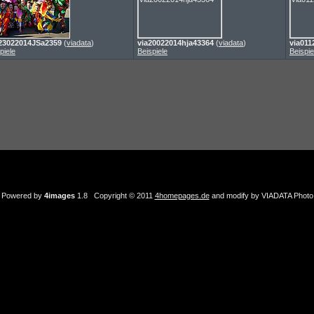
23022014JSa2359
(
viadata
)
via20022014hja43364
(
viadata
)
via011
piele
Beispiele
Beispie
Powered by
4images
1.8 Copyright © 2011
4homepages.de
and modify by VIADATA Photo