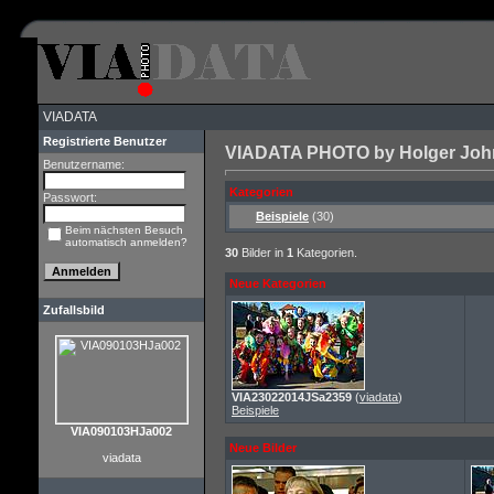
VIADATA
Registrierte Benutzer
VIADATA PHOTO by Holger John 
Benutzername:
Kategorien
Passwort:
Beispiele
(30)
Beim nächsten Besuch
automatisch anmelden?
30
Bilder in
1
Kategorien.
Neue Kategorien
Zufallsbild
VIA23022014JSa2359
(
viadata
)
Beispiele
VIA090103HJa002
Neue Bilder
viadata