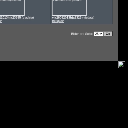
22013hja23895
(
viadata
)
via28092013hja9328
(
viadata
)
le
Beispiele
Bilder pro Seite: