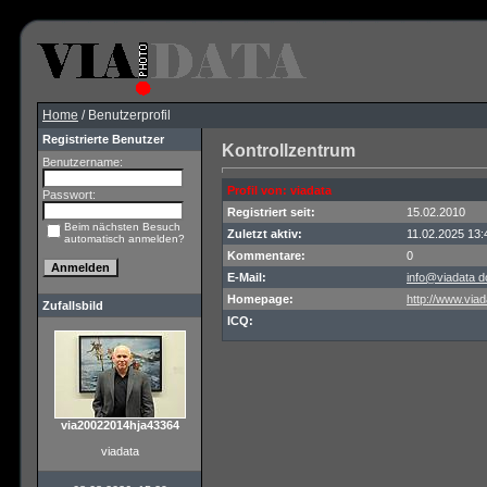
Home
/ Benutzerprofil
Registrierte Benutzer
Kontrollzentrum
Benutzername:
Profil von: viadata
Passwort:
Registriert seit:
15.02.2010
Beim nächsten Besuch
Zuletzt aktiv:
11.02.2025 13:
automatisch anmelden?
Kommentare:
0
E-Mail:
info@viadata d
Homepage:
http://www.viad
Zufallsbild
ICQ:
via20022014hja43364
viadata