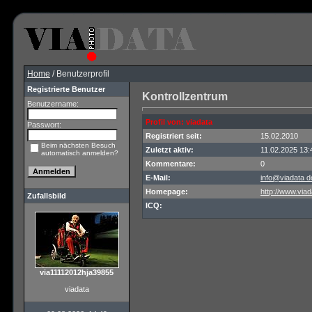
Home
/ Benutzerprofil
Registrierte Benutzer
Kontrollzentrum
Benutzername:
Profil von: viadata
Passwort:
Registriert seit:
15.02.2010
Beim nächsten Besuch
Zuletzt aktiv:
11.02.2025 13:
automatisch anmelden?
Kommentare:
0
E-Mail:
info@viadata d
Homepage:
http://www.viad
Zufallsbild
ICQ:
via11112012hja39855
viadata