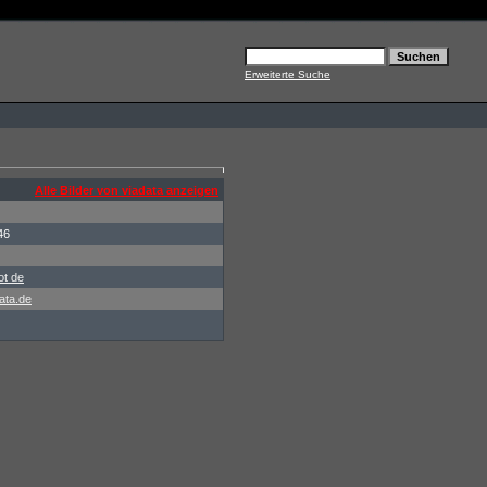
Erweiterte Suche
Alle Bilder von viadata anzeigen
46
ot de
ata.de