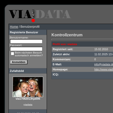
Home
/ Benutzerprofil
Registrierte Benutzer
Kontrollzentrum
Benutzername:
Profil von: viadata
Passwort:
Registriert seit:
15.02.2010
Beim nächsten Besuch
Zuletzt aktiv:
11.02.2025 13:
automatisch anmelden?
Kommentare:
0
E-Mail:
info@viadata d
Homepage:
http://www.viad
Zufallsbild
ICQ:
via17082013hja006
viadata