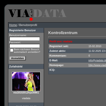
Home
/ Benutzerprofil
Registrierte Benutzer
Kontrollzentrum
Benutzername:
Profil von: viadata
Passwort:
Registriert seit:
15.02.2010
Beim nächsten Besuch
Zuletzt aktiv:
11.02.2025 13:
automatisch anmelden?
Kommentare:
0
E-Mail:
info@viadata d
Homepage:
http://www.viad
Zufallsbild
ICQ:
via18102012hja30861
viadata