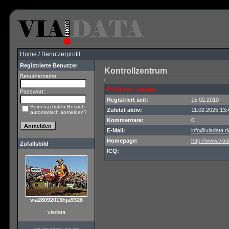
Home
/ Benutzerprofil
Registrierte Benutzer
Kontrollzentrum
Benutzername:
Profil von: viadata
Passwort:
Registriert seit:
15.02.2010
Beim nächsten Besuch
Zuletzt aktiv:
11.02.2025 13:
automatisch anmelden?
Kommentare:
0
E-Mail:
info@viadata d
Homepage:
http://www.viad
Zufallsbild
ICQ:
via28092013hja9328
viadata