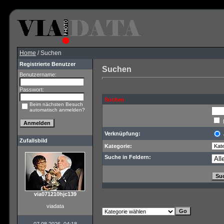
Home
/ Suchen
Registrierte Benutzer
Suchen
Benutzername:
Passwort:
Suchen
Beim nächsten Besuch
automatisch anmelden?
Verknüpfung:
Zufallsbild
Kategorie:
Suche in Feldern:
via071210hjc139
viadata