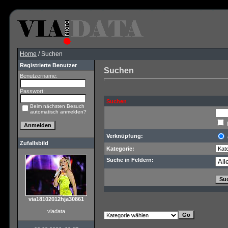
Home
/ Suchen
Registrierte Benutzer
Suchen
Benutzername:
Passwort:
Suchen
Beim nächsten Besuch
automatisch anmelden?
Verknüpfung:
Zufallsbild
Kategorie:
Suche in Feldern:
via18102012hja30861
viadata