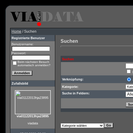
Home
/ Suchen
Registrierte Benutzer
Suchen
Benutzername:
Passwort:
Suchen
Beim nächsten Besuch
automatisch anmelden?
Verknüpfung:
Zufallsbild
Kategorie:
Suche in Feldern:
via01122013hja23895
viadata