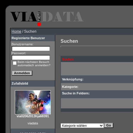
Home
/ Suchen
Registrierte Benutzer
Suchen
Benutzername:
Passwort:
Suchen
Beim nächsten Besuch
automatisch anmelden?
Verknüpfung:
Zufallsbild
Kategorie:
Suche in Feldern:
via02062013hja68391
viadata