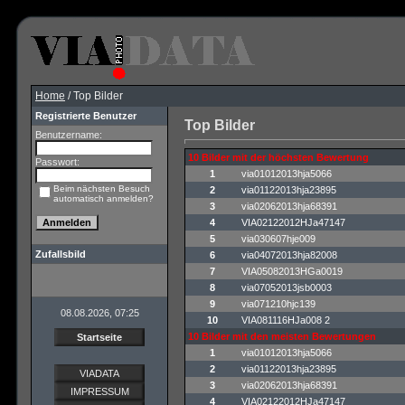
Home
/ Top Bilder
Registrierte Benutzer
Top Bilder
Benutzername:
10 Bilder mit der höchsten Bewertung
Passwort:
1
via01012013hja5066
Beim nächsten Besuch
2
via01122013hja23895
automatisch anmelden?
3
via02062013hja68391
4
VIA02122012HJa47147
5
via030607hje009
Zufallsbild
6
via04072013hja82008
7
VIA05082013HGa0019
8
via07052013jsb0003
9
via071210hjc139
08.08.2026, 07:25
10
VIA081116HJa008 2
10 Bilder mit den meisten Bewertungen
Startseite
1
via01012013hja5066
2
via01122013hja23895
VIADATA
3
via02062013hja68391
IMPRESSUM
4
VIA02122012HJa47147