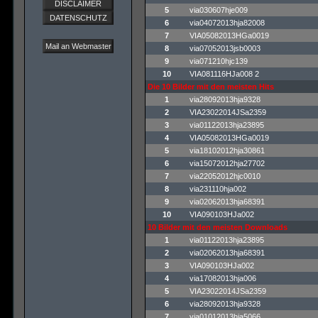
DISCLAIMER
5
via030607hje009
DATENSCHUTZ
6
via04072013hja82008
7
VIA05082013HGa0019
Mail an Webmaster
8
via07052013jsb0003
9
via071210hjc139
10
VIA081116HJa008 2
Die 10 Bilder mit den meisten Hits
1
via28092013hja9328
2
VIA23022014JSa2359
3
via01122013hja23895
4
VIA05082013HGa0019
5
via18102012hja30861
6
via15072012hja27702
7
via22052012hjc0010
8
via231110hja002
9
via02062013hja68391
10
VIA090103HJa002
10 Bilder mit den meisten Downloads
1
via01122013hja23895
2
via02062013hja68391
3
VIA090103HJa002
4
via17082013hja006
5
VIA23022014JSa2359
6
via28092013hja9328
7
via01012013hja5066