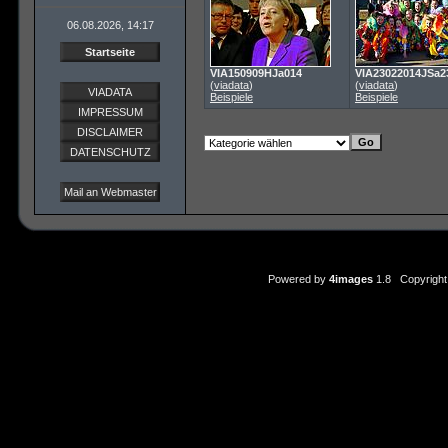
06.08.2026, 14:17
Startseite
VIA150909HJa014
VIA23022014JSa2
(
viadata
)
(
viadata
)
VIADATA
Beispiele
Beispiele
IMPRESSUM
DISCLAIMER
DATENSCHUTZ
Mail an Webmaster
Powered by
4images
1.8 Copyright