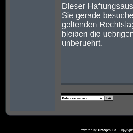
Dieser Haftungsauss
Sie gerade besuchen
geltenden Rechtslag
bleiben die uebrige
unberuehrt.
Powered by
4images
1.8 Copyright