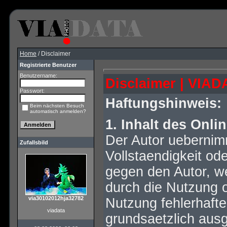
Home
/ Disclaimer
Registrierte Benutzer
Benutzername:
Disclaimer | VIAD
Passwort:
Haftungshinweis:
Beim nächsten Besuch
automatisch anmelden?
1. Inhalt des Onl
Der Autor uebernimm
Zufallsbild
Vollstaendigkeit od
gegen den Autor, we
durch die Nutzung 
via30102012hja32782
Nutzung fehlerhafte
viadata
grundsaetzlich ausg