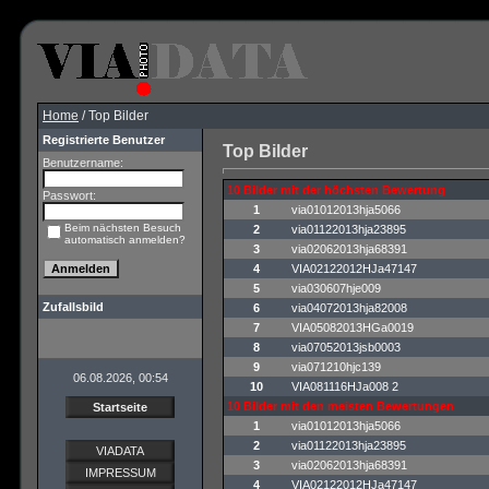
Home
/ Top Bilder
Registrierte Benutzer
Top Bilder
Benutzername:
10 Bilder mit der höchsten Bewertung
Passwort:
1
via01012013hja5066
Beim nächsten Besuch
2
via01122013hja23895
automatisch anmelden?
3
via02062013hja68391
4
VIA02122012HJa47147
5
via030607hje009
Zufallsbild
6
via04072013hja82008
7
VIA05082013HGa0019
8
via07052013jsb0003
9
via071210hjc139
06.08.2026, 00:54
10
VIA081116HJa008 2
10 Bilder mit den meisten Bewertungen
Startseite
1
via01012013hja5066
2
via01122013hja23895
VIADATA
3
via02062013hja68391
IMPRESSUM
4
VIA02122012HJa47147