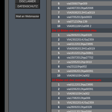
DISCLAIMER
5
via030607hje009
DATENSCHUTZ
6
via04072013hja82008
7
VIA05082013HGa0019
Mail an Webmaster
8
via07052013jsb0003
9
via071210hjc139
10
VIA081116HJa008 2
Die 10 Bilder mit den meisten Hits
1
via28092013hja9328
2
VIA23022014JSa2359
3
via01122013hja23895
4
VIA05082013HGa0019
5
via18102012hja30861
6
via15072012hja27702
7
via22052012hjc0010
8
via231110hja002
9
via02062013hja68391
10
VIA090103HJa002
10 Bilder mit den meisten Downloads
1
via01122013hja23895
2
via02062013hja68391
3
VIA090103HJa002
4
via17082013hja006
5
VIA23022014JSa2359
6
via28092013hja9328
7
via01012013hja5066